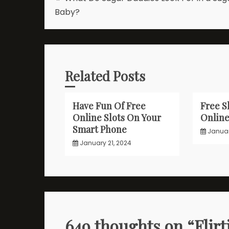
Baby?
navigation
Related Posts
Have Fun Of Free
Free S
Online Slots On Your
Onlin
Smart Phone
Januar
January 21, 2024
649 thoughts on “
Flir