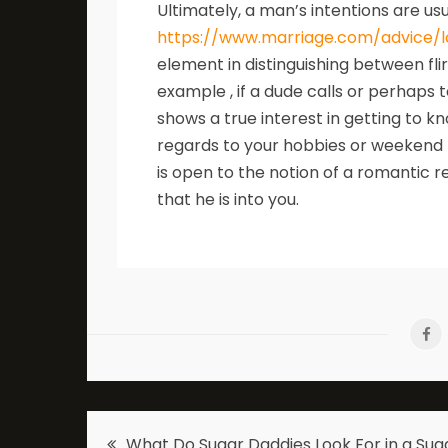
Ultimately, a man’s intentions are usu
https://www.marriage.com/advice/l
element in distinguishing between fli
example , if a dude calls or perhaps t
shows a true interest in getting to k
regards to your hobbies or weekend p
is open to the notion of a romantic re
that he is into you.
Post
What Do Sugar Daddies Look For in a Sug