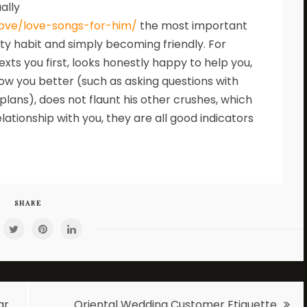
ally
ove/love-songs-for-him/
the most important
rty habit and simply becoming friendly. For
exts you first, looks honestly happy to help you,
now you better (such as asking questions with
lans), does not flaunt his other crushes, which
lationship with you, they are all good indicators
SHARE
ar
Oriental Wedding Customer Etiquette