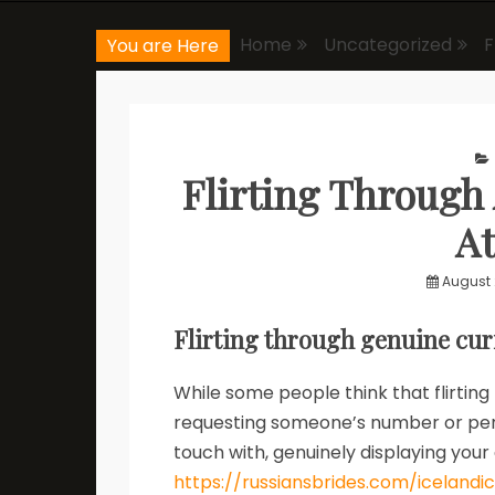
Home
Uncategorized
F
You are Here
Flirting Through 
At
August 
Flirting through genuine curi
While some people think that flirting
requesting someone’s number or perha
touch with, genuinely displaying your 
https://russiansbrides.com/icelandi